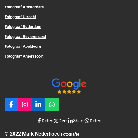
Fotograaf Amsterdam
Fotograaf Utrecht
Fotograaf Rotterdam
Fotograaf Revierenland
Fotograaf Apeldoorn
Fotograaf Amersfoort
F
I
L
W
a
n
i
h
c
s
n
a
Delen
Deel
Share
Delen
e
t
k
t
b
a
e
s
© 2022 Mark Nederhoed
Fotografi
e
o
g
d
A