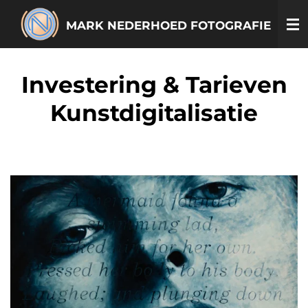
Ga
MARK NEDERHOED FOTOGRAFIE
direct
naar
de
Investering & Tarieven
hoofdinhoud
Kunstdigitalisatie